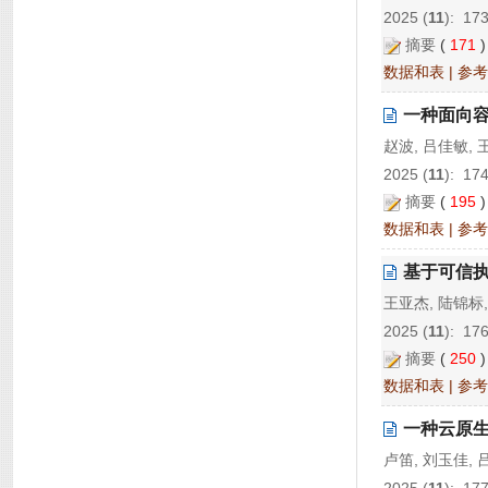
2025 (
11
): 17
摘要
(
171
数据和表
|
参考
一种面向
赵波, 吕佳敏, 
2025 (
11
): 17
摘要
(
195
数据和表
|
参考
基于可信
王亚杰, 陆锦标,
2025 (
11
): 17
摘要
(
250
数据和表
|
参考
一种云原生
卢笛, 刘玉佳, 