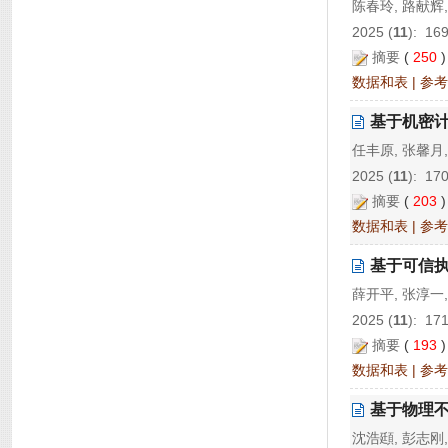
陈春玲, 路献辉,
2025 (
11
): 16
摘要
(
250
数据和表
|
参考
基于机密
任丰原, 张馨月,
2025 (
11
): 17
摘要
(
203
数据和表
|
参考
基于可信
薛开平, 张淳一,
2025 (
11
): 17
摘要
(
193
数据和表
|
参考
基于物理
沈浩頲, 彭志刚,