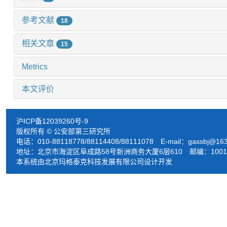
参考文献
18
相关文章
15
Metrics
本文评价
沪ICP备12039260号-9
版权所有 © 公安部第三研究所
电话：010-88118778/88114408/88111078 E-mail：
gassbj@16
地址：北京市海淀区阜成路58号新洲商务大厦6层610 邮编：1001
本系统由北京玛格泰克科技发展有限公司设计开发