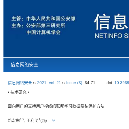
信息网络安全
信息网络安全
››
2021
,
Vol. 21
››
Issue (3)
: 64-71.
doi:
10.3969
• 技术研究 •
面向用户的支持用户掉线的联邦学习数据隐私保护方法
1
,
2
1
路宏琳
, 王利明
(
)