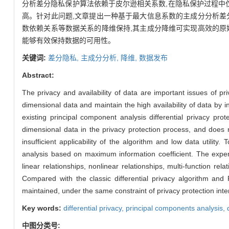
分析差分隐私保护算法依赖于皮尔逊相关系数,在隐私保护过程中
高。针对此问题,文章提出一种基于最大信息系数的主成分分析差分
数依赖关系等数据关系的降维保持,其主成分降维可实现高效的原始数据
能够有效保持数据的可用性。
关键词:
差分隐私,
主成分分析,
降维,
数据发布
Abstract:
The privacy and availability of data are important issues of pri
dimensional data and maintain the high availability of data by 
existing principal component analysis differential privacy prot
dimensional data in the privacy protection process, and does n
insufficient applicability of the algorithm and low data utilit
analysis based on maximum information coefficient. The experi
linear relationships, nonlinear relationships, multi-function re
Compared with the classic differential privacy algorithm and
maintained, under the same constraint of privacy protection inten
Key words:
differential privacy,
principal components analysis,
中图分类号: