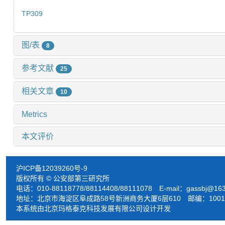
TP309
图/表
8
参考文献
25
相关文章
10
Metrics
本文评价
沪ICP备12039260号-9
版权所有 © 公安部第三研究所
电话：010-88118778/88114408/88111078 E-mail：
gassbj@16
地址：北京市海淀区阜成路58号新洲商务大厦6层610 邮编：1001
本系统由北京玛格泰克科技发展有限公司设计开发