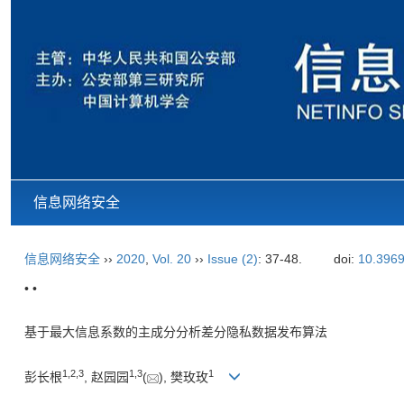
信息网络安全
信息网络安全
››
2020
,
Vol. 20
››
Issue (2)
: 37-48.
doi:
10.3969
• •
基于最大信息系数的主成分分析差分隐私数据发布算法
1,
2,
3
1,
3
1
彭长根
, 赵园园
(
), 樊玫玫