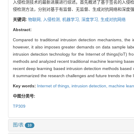
入侵检测技术的最新进展进行综述。首先概述了基于签名的入侵检
侵检测方法，分别对基于有监督、无监督、生成对抗网络和深度强
关键词:
物联网,
入侵检测,
机器学习,
深度学习,
生成对抗网络
Abstract:
Compared to traditional intrusion detection mechanisms, the int
however, it also imposes greater demands on data sample label
intrusion detection technology for the Internet of things(IoT) f
methods and analyzed recent traditional machine learning based
recent deep learning based intrusion detection methods based o
it summarized the research challenges and future trends in the I
Key words:
Internet of things,
intrusion detection,
machine lear
中图分类号:
TP309
图/表
10