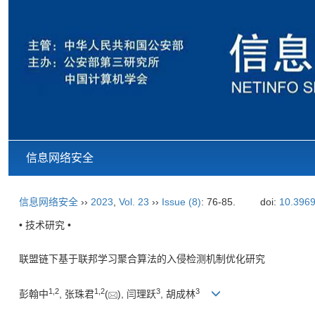
信息网络安全
信息网络安全
››
2023
,
Vol. 23
››
Issue (8)
: 76-85.
doi:
10.3969
• 技术研究 •
联盟链下基于联邦学习聚合算法的入侵检测机制优化研究
1
,
2
1
,
2
3
3
彭翰中
, 张珠君
(
), 闫理跃
, 胡成林