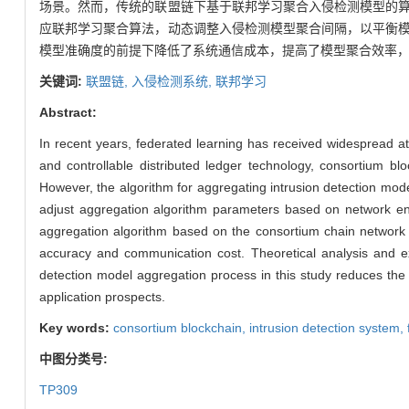
场景。然而，传统的联盟链下基于联邦学习聚合入侵检测模型的
应联邦学习聚合算法，动态调整入侵检测模型聚合间隔，以平衡
模型准确度的前提下降低了系统通信成本，提高了模型聚合效率
关键词:
联盟链,
入侵检测系统,
联邦学习
Abstract:
In recent years, federated learning has received widespread att
and controllable distributed ledger technology, consortium bl
However, the algorithm for aggregating intrusion detection mode
adjust aggregation algorithm parameters based on network env
aggregation algorithm based on the consortium chain network e
accuracy and communication cost. Theoretical analysis and exp
detection model aggregation process in this study reduces th
application prospects.
Key words:
consortium blockchain,
intrusion detection system,
中图分类号:
TP309