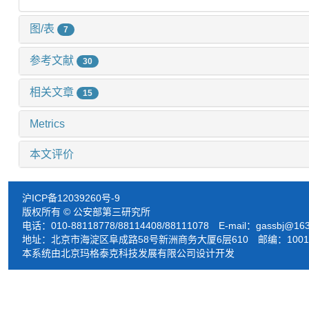
图/表
7
参考文献
30
相关文章
15
Metrics
本文评价
沪ICP备12039260号-9
版权所有 © 公安部第三研究所
电话：010-88118778/88114408/88111078 E-mail：
gassbj@16
地址：北京市海淀区阜成路58号新洲商务大厦6层610 邮编：1001
本系统由北京玛格泰克科技发展有限公司设计开发