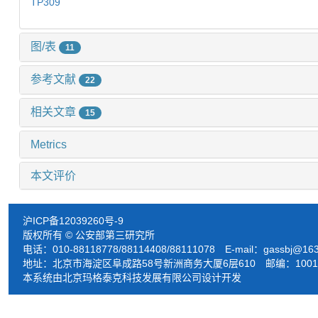
TP309
图/表
11
参考文献
22
相关文章
15
Metrics
本文评价
沪ICP备12039260号-9
版权所有 © 公安部第三研究所
电话：010-88118778/88114408/88111078 E-mail：
gassbj@16
地址：北京市海淀区阜成路58号新洲商务大厦6层610 邮编：1001
本系统由北京玛格泰克科技发展有限公司设计开发