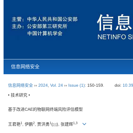
信息网络安全
信息网络安全
››
2024
,
Vol. 24
››
Issue (1)
: 150-159.
doi:
10.39
• 技术研究 •
基于改进CAE的物联网终端风险评估模型
1
2
1
1
,
3
王君艳
, 伊鹏
, 贾洪勇
(
), 张建辉