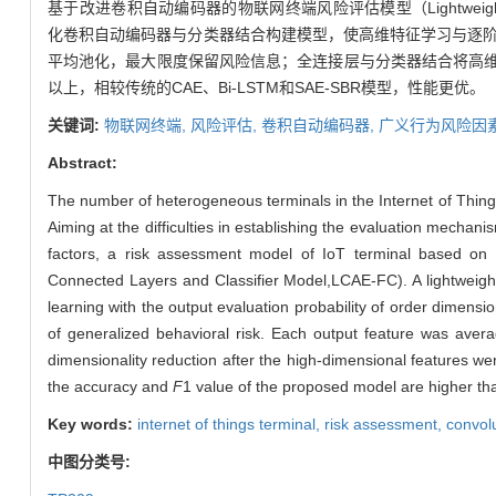
基于改进卷积自动编码器的物联网终端风险评估模型（Lightweight Convolution
化卷积自动编码器与分类器结合构建模型，使高维特征学习与逐
平均池化，最大限度保留风险信息；全连接层与分类器结合将高维特
以上，相较传统的CAE、Bi-LSTM和SAE-SBR模型，性能更优。
关键词:
物联网终端,
风险评估,
卷积自动编码器,
广义行为风险因
Abstract:
The number of heterogeneous terminals in the Internet of Things is
Aiming at the difficulties in establishing the evaluation mechan
factors, a risk assessment model of IoT terminal based on 
Connected Layers and Classifier Model,LCAE-FC). A lightweight
learning with the output evaluation probability of order dimens
of generalized behavioral risk. Each output feature was avera
dimensionality reduction after the high-dimensional features we
the accuracy and
F
1 value of the proposed model are higher t
Key words:
internet of things terminal,
risk assessment,
convol
中图分类号: