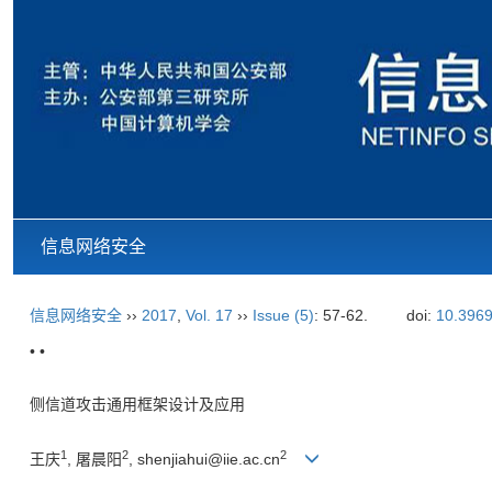
信息网络安全
信息网络安全
››
2017
,
Vol. 17
››
Issue (5)
: 57-62.
doi:
10.3969
• •
侧信道攻击通用框架设计及应用
1
2
2
王庆
, 屠晨阳
, shenjiahui@iie.ac.cn