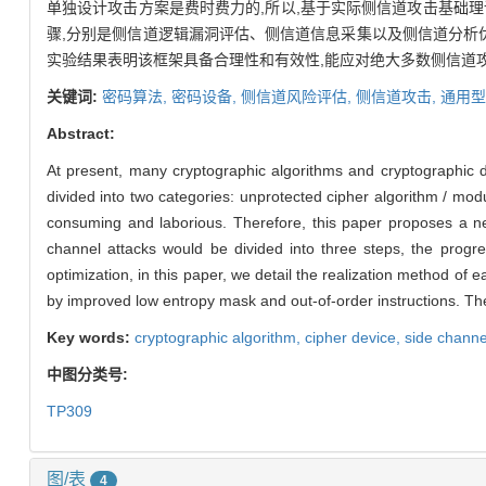
单独设计攻击方案是费时费力的,所以,基于实际侧信道攻击基础
骤,分别是侧信道逻辑漏洞评估、侧信道信息采集以及侧信道分析
实验结果表明该框架具备合理性和有效性,能应对绝大多数侧信道
关键词:
密码算法,
密码设备,
侧信道风险评估,
侧信道攻击,
通用型
Abstract:
At present, many cryptographic algorithms and cryptographic d
divided into two categories: unprotected cipher algorithm / modu
consuming and laborious. Therefore, this paper proposes a ne
channel attacks would be divided into three steps, the progre
optimization, in this paper, we detail the realization method of
by improved low entropy mask and out-of-order instructions. The 
Key words:
cryptographic algorithm,
cipher device,
side channe
中图分类号:
TP309
图/表
4