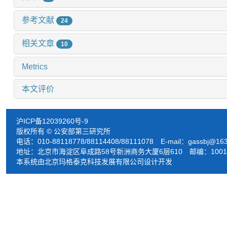
参考文献
24
相关文章
10
Metrics
本文评价
沪ICP备12039260号-9
版权所有 © 公安部第三研究所
电话：010-88118778/88114408/88111078 E-mail：
gassbj@16
地址：北京市海淀区阜成路58号新洲商务大厦6层610 邮编：1001
本系统由北京玛格泰克科技发展有限公司设计开发