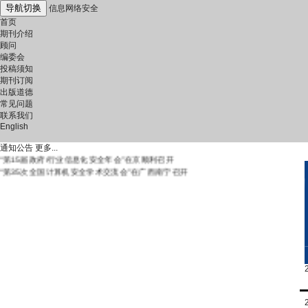
导航切换
信息网络安全
首页
期刊介绍
顾问
编委会
投稿须知
期刊订阅
《信息网络安全》严正声明
出版道德
《信息网络安全》连续八年入选中国科技核心期刊
常见问题
《信息网络安全》杂志审稿专家征集
联系我们
我刊入编《中文核心期刊要目总览》2020年版（第9版）
English
“中国首届可信计算产业峰会暨第五届中国可信计算产业发展论坛”在无锡
顺利召开
通知公告
更多...
“第15届政府/行业信息化安全年会”在京顺利召开
“第35次全国计算机安全学术交流会”在广西南宁召开