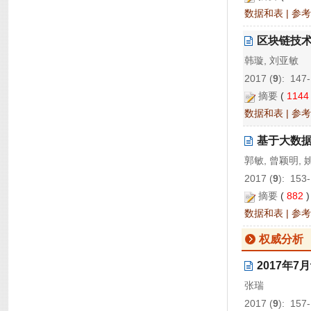
数据和表
|
参考
区块链技
韩璇, 刘亚敏
2017 (
9
): 147
摘要
(
114
数据和表
|
参考
基于大数
郭敏, 曾颖明, 
2017 (
9
): 153
摘要
(
882
数据和表
|
参考
权威分析
2017年
张瑞
2017 (
9
): 157