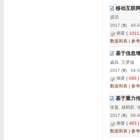
移动互联
裘玥
2017 (
9
): 49-5
摘要
(
101
数据和表
|
参考
基于信息
戚犇, 王梦迪
2017 (
9
): 54-5
摘要
(
686
数据和表
|
参考
基于重力
张曼, 咸鹤群, 
2017 (
9
): 58-6
摘要
(
483
数据和表
|
参考