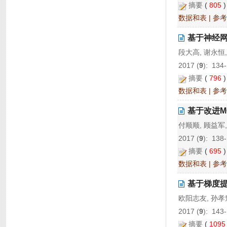
摘要
(
805
数据和表
|
参考
基于神经
段大高, 谢永恒,
2017 (
9
): 134
摘要
(
796
数据和表
|
参考
基于改进M
付顺顺, 顾益军,
2017 (
9
): 138
摘要
(
695
数据和表
|
参考
基于梯度
欧阳志友, 孙孝
2017 (
9
): 143
摘要
(
109