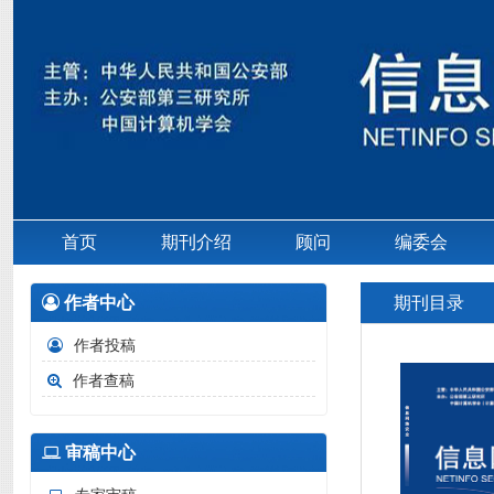
首页
期刊介绍
顾问
编委会
作者中心
期刊目录
作者投稿
作者查稿
审稿中心