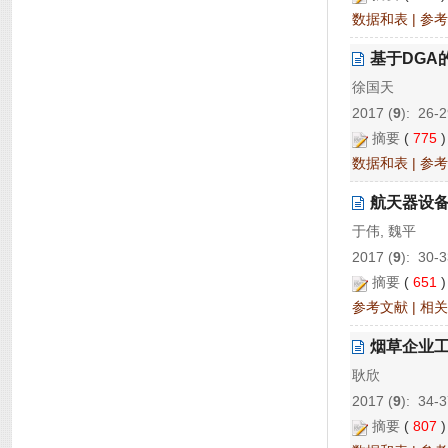
数据和表
|
参考
基于DGA
徐国天
2017 (
9
): 26-2
摘要
(
775
数据和表
|
参考
航天器设
于伟, 魏平
2017 (
9
): 30-3
摘要
(
651
参考文献
|
相关
烟草企业
耿欣
2017 (
9
): 34-3
摘要
(
807