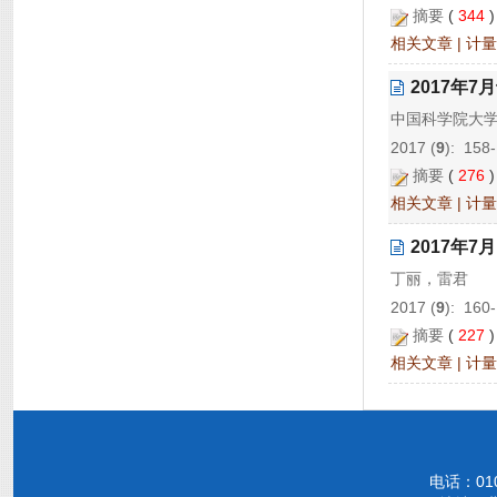
摘要
(
344
相关文章
|
计量
2017年
中国科学院大
2017 (
9
): 158
摘要
(
276
相关文章
|
计量
2017年
丁丽，雷君
2017 (
9
): 160
摘要
(
227
相关文章
|
计量
电话：010-