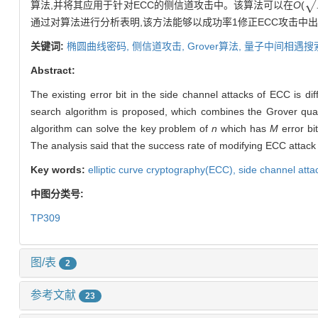
√
算法,并将其应用于针对ECC的侧信道攻击中。该算法可以在
O
(
N
/
通过对算法进行分析表明,该方法能够以成功率1修正ECC攻击中出现
关键词:
椭圆曲线密码,
侧信道攻击,
Grover算法,
量子中间相遇搜
Abstract:
The existing error bit in the side channel attacks of ECC is d
search algorithm is proposed, which combines the Grover quan
algorithm can solve the key problem of
n
which has
M
error bi
The analysis said that the success rate of modifying ECC attack e
Key words:
elliptic curve cryptography(ECC),
side channel atta
中图分类号:
TP309
图/表
2
参考文献
23