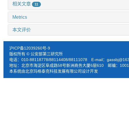
相关文章
11
Metrics
本文评价
沪ICP备12039260号-9
版权所有 © 公安部第三研究所
电话：010-88118778/88114408/88111078 E-mail：
gassbj@16
地址：北京市海淀区阜成路58号新洲商务大厦6层610 邮编：1001
本系统由北京玛格泰克科技发展有限公司设计开发