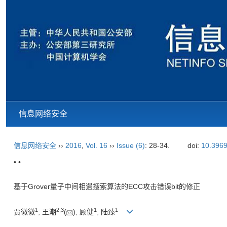
信息网络安全
信息网络安全
››
2016
,
Vol. 16
››
Issue (6)
: 28-34.
doi:
10.3969
• •
基于Grover量子中间相遇搜索算法的ECC攻击错误bit的修正
1
2,
3
1
1
贾徽徽
, 王潮
(
), 顾健
, 陆臻