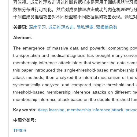
容忽视。成员推理攻击通过推断数据样本是否用于训练机器学习
数据分布进行可视化，然后对成员推理攻击成功的内在机理进行
于阈值成员推理攻击对不同模型和不同数据集的攻击表现。通过
关键词:
深度学习,
成员推理攻击,
隐私泄露,
双阈值函数
Abstract:
The emergence of massive data and powerful computing power 
transportation and medical diagnosis has brought many conven
membership inference attack infers that whether the data sample 
this paper introduced the single-threshold-based membership in
attack methods, then analyzed the internal mechanism of the 
systematically analyzed and compared single-threshold and 
threshold-based membership inference attacks on different mo
membership inference attack based on the double-threshold fun
Key words:
deep learning,
membership inference attack,
priva
中图分类号:
TP309