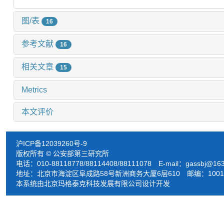
图/表
16
参考文献
16
相关文章
15
Metrics
本文评价
沪ICP备12039260号-9
版权所有 © 公安部第三研究所
电话：010-88118778/88114408/88111078 E-mail：
gassbj@16
地址：北京市海淀区阜成路58号新洲商务大厦6层610 邮编：1001
本系统由北京玛格泰克科技发展有限公司设计开发