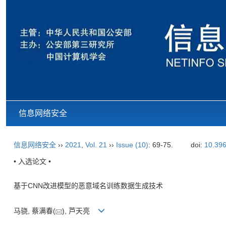
信息网络安全
信息网络安全
››
2021
,
Vol. 21
››
Issue (10)
: 69-75.
doi:
10.396
• 入选论文 •
基于CNN改进模型的恶意域名训练数据生成技术
马骁, 蔡满春(
), 芦天亮