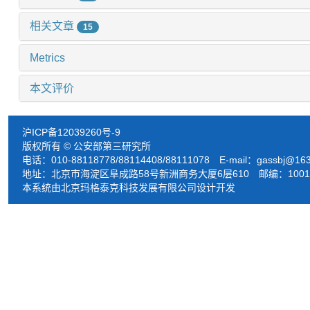
相关文章
15
Metrics
本文评价
沪ICP备12039260号-9
版权所有 © 公安部第三研究所
电话：010-88118778/88114408/88111078 E-mail：
gassbj@16
地址：北京市海淀区阜成路58号新洲商务大厦6层610 邮编：1001
本系统由北京玛格泰克科技发展有限公司设计开发