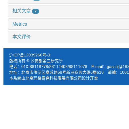
相关文章
7
Metrics
本文评价
沪ICP备12039260号-9
版权所有 © 公安部第三研究所
电话：010-88118778/88114408/88111078 E-mail：
gassbj@16
地址：北京市海淀区阜成路58号新洲商务大厦6层610 邮编：1001
本系统由北京玛格泰克科技发展有限公司设计开发