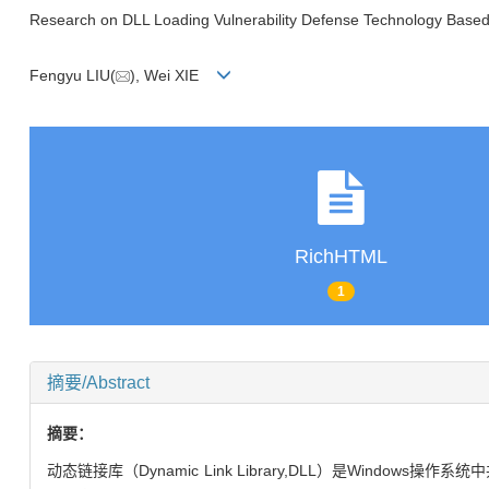
Research on DLL Loading Vulnerability Defense Technology Based 
Fengyu LIU(
), Wei XIE
RichHTML
1
摘要/Abstract
摘要：
动态链接库（Dynamic Link Library,DLL）是Wi