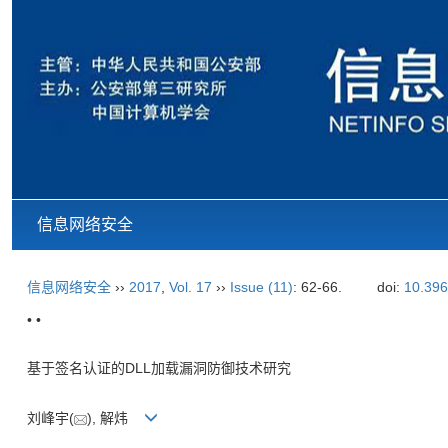
信息网络安全
信息网络安全
››
2017
,
Vol. 17
››
Issue (11)
: 62-66.
doi:
10.396
• •
基于签名认证的DLL加载漏洞防御技术研究
刘峰宇(
), 解炜