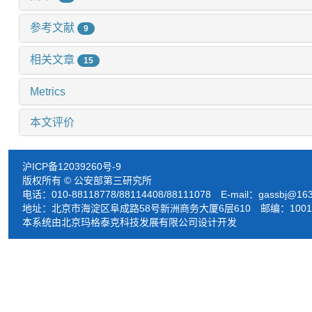
参考文献
9
相关文章
15
Metrics
本文评价
沪ICP备12039260号-9
版权所有 © 公安部第三研究所
电话：010-88118778/88114408/88111078 E-mail：
gassbj@16
地址：北京市海淀区阜成路58号新洲商务大厦6层610 邮编：1001
本系统由北京玛格泰克科技发展有限公司设计开发