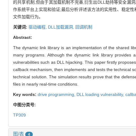
的共享机制,但由于其加载机制不完善,衍生出DLL劫持等安全漏洞。
作系统平台上实现和验证;最后分析评述该方法的实用性、稳定性
文件加载行为。
关键词:
驱动编程,
DLL加载漏洞,
回调机制
Abstract:
The dynamic link library is an implementation of the shared l
many programs. Although the dynamic link library provides 
vulnerabilities such as DLL hijacking. This paper firstly propose
callback mechanism, then implements and tests the technical solut
technical solution. The simulation results prove that the defens
files in nearly real-time conditions.
Key words:
drive programming,
DLL loading vulnerability,
call
中图分类号:
TP309
图/表
4