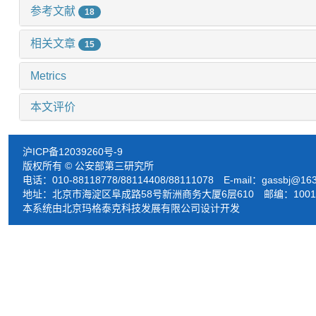
参考文献
18
相关文章
15
Metrics
本文评价
沪ICP备12039260号-9
版权所有 © 公安部第三研究所
电话：010-88118778/88114408/88111078 E-mail：
gassbj@16
地址：北京市海淀区阜成路58号新洲商务大厦6层610 邮编：1001
本系统由北京玛格泰克科技发展有限公司设计开发