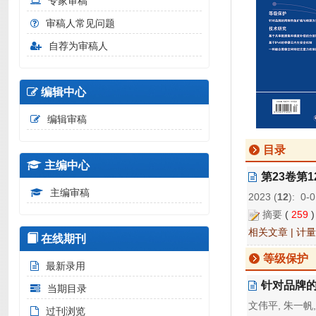
专家审稿
审稿人常见问题
自荐为审稿人
编辑中心
编辑审稿
目录
主编中心
第23卷第
主编审稿
2023 (
12
): 0-
摘要
(
259
相关文章
|
计量
在线期刊
等级保护
最新录用
针对品牌
当期目录
文伟平, 朱一帆,
过刊浏览