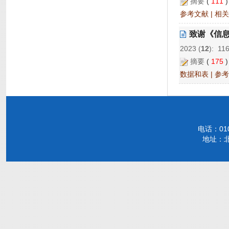
摘要
(
111
参考文献
|
相关
致谢《信息
2023 (
12
): 11
摘要
(
175
数据和表
|
参考
电话：010-
地址：北