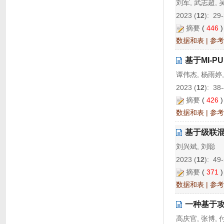
刘军, 武志超, 
2023 (
12
): 29
摘要
(
446
数据和表
|
参考
基于MI-
谭伟杰, 杨雨婷,
2023 (
12
): 38
摘要
(
426
数据和表
|
参考
基于级联混
刘兴斌, 刘聪
2023 (
12
): 49
摘要
(
371
数据和表
|
参考
一种基于
高庆官, 张博, 