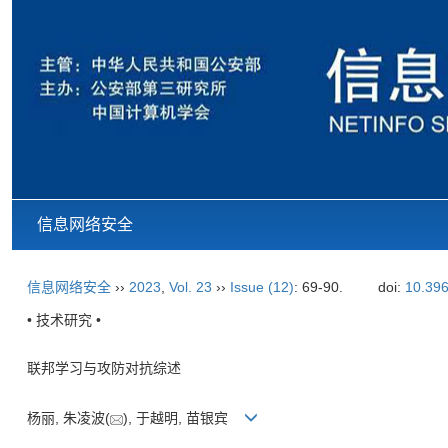
信息网络安全
信息网络安全
››
2023
,
Vol. 23
››
Issue (12)
: 69-90.
doi:
10.396
• 技术研究 •
联邦学习与攻防对抗综述
杨丽, 朱凌波(
), 于越明, 苗银宾