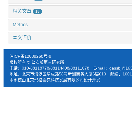
相关文章
15
Metrics
本文评价
沪ICP备12039260号-9
版权所有 © 公安部第三研究所
电话：010-88118778/88114408/88111078 E-mail：
gassbj@16
地址：北京市海淀区阜成路58号新洲商务大厦6层610 邮编：1001
本系统由北京玛格泰克科技发展有限公司设计开发