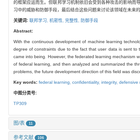
的框架应运而生。但联邦学习机制依旧会受到各种攻击的影响而
习中的威胁和防御手段，最后结合这些问题来讨论该领域在未来
关键词:
联邦学习,
机密性,
完整性,
防御手段
Abstract:
With the continuous development of machine learning technolog
degree of constraints due to the fact that user data is sent t
came into being. However, the federated learning mechanism will 
of federal learning, and then analyzed and summarized the thre
problems, the future development direction of this field was dis
Key words:
federal learning,
confidentiality,
integrity,
defensive
中图分类号:
TP309
图/表
11
参考文献
106