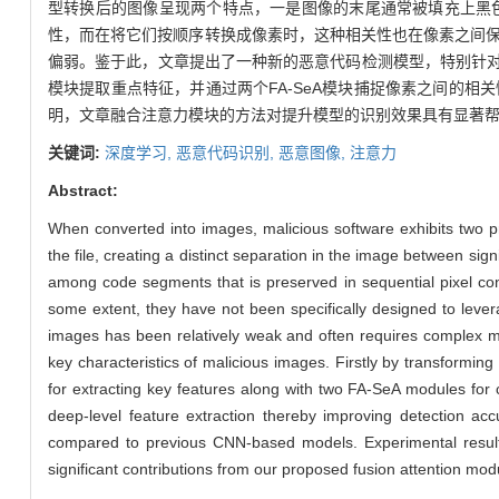
型转换后的图像呈现两个特点，一是图像的末尾通常被填充上黑
性，而在将它们按顺序转换成像素时，这种相关性也在像素之间
偏弱。鉴于此，文章提出了一种新的恶意代码检测模型，特别针对
模块提取重点特征，并通过两个FA-SeA模块捕捉像素之间的
明，文章融合注意力模块的方法对提升模型的识别效果具有显著帮助。在
关键词:
深度学习,
恶意代码识别,
恶意图像,
注意力
Abstract:
When converted into images, malicious software exhibits two prom
the file, creating a distinct separation in the image between sign
among code segments that is preserved in sequential pixel con
some extent, they have not been specifically designed to levera
images has been relatively weak and often requires complex mo
key characteristics of malicious images. Firstly by transformi
for extracting key features along with two FA-SeA modules for ca
deep-level feature extraction thereby improving detection 
compared to previous CNN-based models. Experimental results 
significant contributions from our proposed fusion attention m