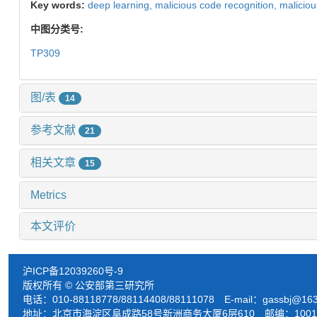
Key words:
deep learning,
malicious code recognition,
malicio
中图分类号:
TP309
图/表
14
参考文献
21
相关文章
15
Metrics
本文评价
沪ICP备12039260号-9
版权所有 © 公安部第三研究所
电话：010-88118778/88114408/88111078 E-mail：
gassbj@16
地址：北京市海淀区阜成路58号新洲商务大厦6层610 邮编：1001