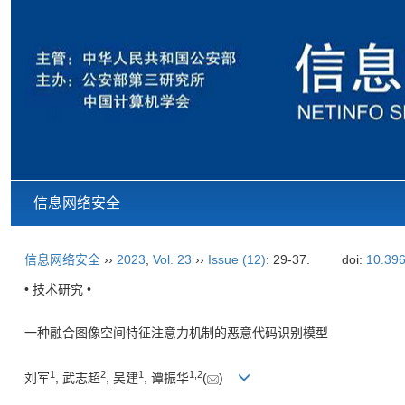
信息网络安全
信息网络安全
››
2023
,
Vol. 23
››
Issue (12)
: 29-37.
doi:
10.396
• 技术研究 •
一种融合图像空间特征注意力机制的恶意代码识别模型
1
2
1
1
,
2
刘军
, 武志超
, 吴建
, 谭振华
(
)