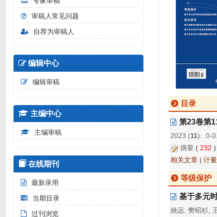
专家审稿
审稿人常见问题
自荐为审稿人
编辑中心
编辑审稿
目录
主编中心
第23卷第
主编审稿
2023 (
11
): 0-0
摘要
(
232
相关文章
|
计量
在线期刊
等级保护
最新录用
基于多元
当期目录
姚远, 樊昭杉, 
过刊浏览