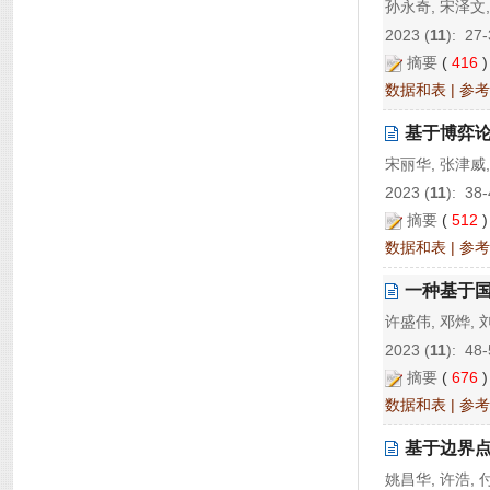
孙永奇, 宋泽文,
2023 (
11
): 27-
摘要
(
416
数据和表
|
参考
基于博弈论
宋丽华, 张津威
2023 (
11
): 38-
摘要
(
512
数据和表
|
参考
一种基于
许盛伟, 邓烨, 
2023 (
11
): 48-
摘要
(
676
数据和表
|
参考
基于边界
姚昌华, 许浩, 