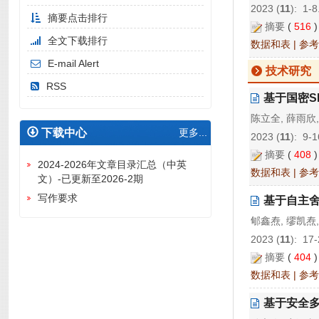
2023 (
11
): 1-8
摘要点击排行
摘要
(
516
全文下载排行
数据和表
|
参考
E-mail Alert
技术研究
RSS
基于国密S
陈立全, 薛雨欣,
下载中心
更多...
2023 (
11
): 9-1
摘要
(
408
2024-2026年文章目录汇总（中英
数据和表
|
参考
文）-已更新至2026-2期
写作要求
基于自主
郇鑫焘, 缪凯焘,
2023 (
11
): 17-
摘要
(
404
数据和表
|
参考
基于安全