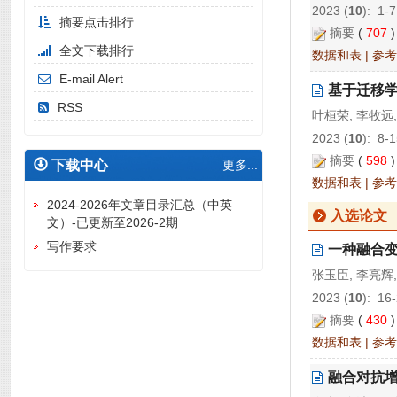
2023 (
10
): 1-7
摘要点击排行
摘要
(
707
全文下载排行
数据和表
|
参考
E-mail Alert
基于迁移学
RSS
叶桓荣, 李牧远,
2023 (
10
): 8-
摘要
(
598
下载中心
更多...
数据和表
|
参考
2024-2026年文章目录汇总（中英
入选论文
文）-已更新至2026-2期
写作要求
一种融合
张玉臣, 李亮辉,
2023 (
10
): 16
摘要
(
430
数据和表
|
参考
融合对抗