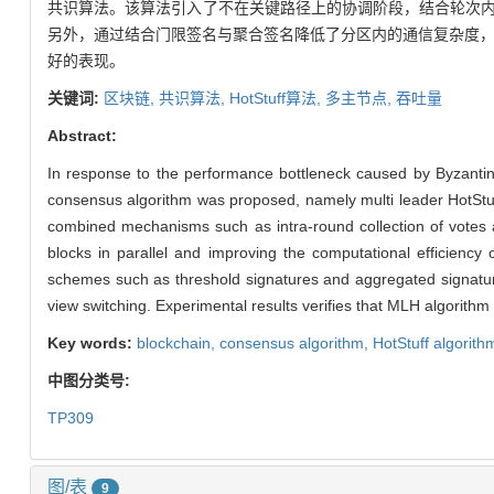
共识算法。该算法引入了不在关键路径上的协调阶段，结合轮次
另外，通过结合门限签名与聚合签名降低了分区内的通信复杂度，
好的表现。
关键词:
区块链,
共识算法,
HotStuff算法,
多主节点,
吞吐量
Abstract:
In response to the performance bottleneck caused by Byzantine
consensus algorithm was proposed, namely multi leader HotStuf
combined mechanisms such as intra-round collection of votes 
blocks in parallel and improving the computational efficiency
schemes such as threshold signatures and aggregated signature
view switching. Experimental results verifies that MLH algorithm
Key words:
blockchain,
consensus algorithm,
HotStuff algorith
中图分类号:
TP309
图/表
9