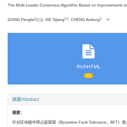
The Multi-Leader Consensus Algorithm Based on Improvements to
1
1
,
2
2
GONG Pengfei
(
), XIE Sijiang
, CHENG Andong
RichHTML
15
摘要/Abstract
摘要：
针对区块链中拜占庭容错（Byzantine Fault Tolerance，BF