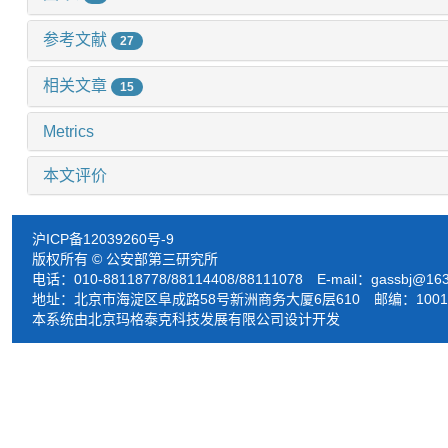
参考文献
27
相关文章
15
Metrics
本文评价
沪ICP备12039260号-9
版权所有 © 公安部第三研究所
电话：010-88118778/88114408/88111078 E-mail：
gassbj@16
地址：北京市海淀区阜成路58号新洲商务大厦6层610 邮编：1001
本系统由北京玛格泰克科技发展有限公司设计开发