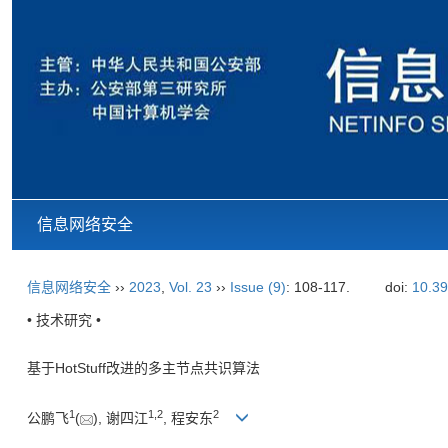
信息网络安全
信息网络安全
››
2023
,
Vol. 23
››
Issue (9)
: 108-117.
doi:
10.39
• 技术研究 •
基于HotStuff改进的多主节点共识算法
1
1
,
2
2
公鹏飞
(
), 谢四江
, 程安东