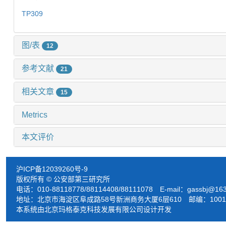
TP309
图/表
12
参考文献
21
相关文章
15
Metrics
本文评价
沪ICP备12039260号-9
版权所有 © 公安部第三研究所
电话：010-88118778/88114408/88111078 E-mail：
gassbj@16
地址：北京市海淀区阜成路58号新洲商务大厦6层610 邮编：1001
本系统由北京玛格泰克科技发展有限公司设计开发