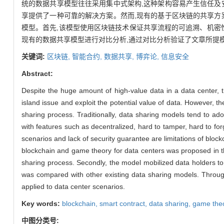
统的数据共享模型往往采用集中式架构,这种架构容易产生信任及
享提供了一种可靠的解决方案。然而,现有的基于区块链的共享方
模型。首先,该模型使用区块链技术保证共享流程的可追溯、机密性
现有的数据共享模型进行对比分析,通过对比分析验证了文章所提
关键词:
区块链,
智能合约,
数据共享,
博弈论,
信息安全
Abstract:
Despite the huge amount of high-value data in a data center, th
island issue and exploit the potential value of data. However, the
sharing process. Traditionally, data sharing models tend to adop
with features such as decentralized, hard to tamper, hard to forg
scenarios and lack of security guarantee are limitations of blo
blockchain and game theory for data centers was proposed in this
sharing process. Secondly, the model mobilized data holders to
was compared with other existing data sharing models. Through co
applied to data center scenarios.
Key words:
blockchain,
smart contract,
data sharing,
game the
中图分类号: