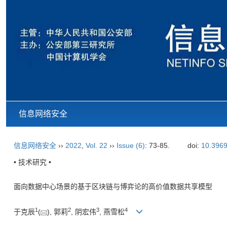
信息网络安全
信息网络安全
››
2022
,
Vol. 22
››
Issue (6)
: 73-85.
doi:
10.3969
• 技术研究 •
面向数据中心场景的基于区块链与博弈论的高价值数据共享模型
1
2
3
4
于克辰
(
), 郭莉
, 阴宏伟
, 燕雪松