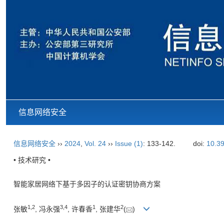
信息网络安全
信息网络安全
››
2024
,
Vol. 24
››
Issue (1)
: 133-142.
doi:
10.39
• 技术研究 •
智能家居网络下基于多因子的认证密钥协商方案
1
,
2
3
,
4
1
2
张敏
, 冯永强
, 许春香
, 张建华
(
)