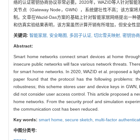
络的认证密钥协商协议非常必要。2020年，WAZID等人针对智
关节点（Gateway Node，GWN），系统健壮性不高；
制。文章在Wazid-Das方案的基础上针对智能家居网络提出一种基于切
和仿真实验结果表明，该方案虽然计算开销有所增加，但安全性
关键词:
智能家居,
安全略图,
多因子认证,
切比雪夫映射,
密钥协商
Abstract:
Smart home networks connect smart devices at home through Io
insecure public networks will face various network threats. There
for smart home networks. In 2020, WAZID et al. proposed a light
paper found that the protocol has the following problems: 
robustness; this scheme stores user and device keys in GWN, b
did not consider user access control. This article proposed a
home networks. From the security proof and simulation experi
the communication cost has been reduced.
Key words:
smart home,
secure sketch,
multi-factor authentica
中图分类号: