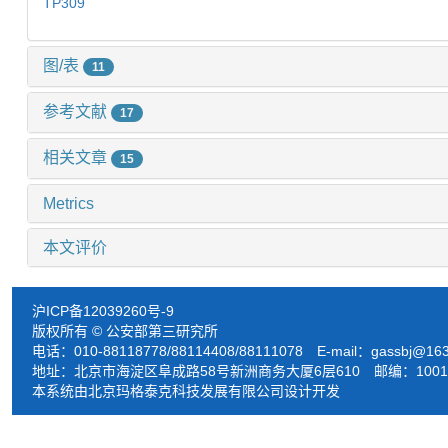
TP309
图/表
11
参考文献
17
相关文章
15
Metrics
本文评价
沪ICP备12039260号-9
版权所有 © 公安部第三研究所
电话：010-88118778/88114408/88111078 E-mail：
gassbj@16
地址：北京市海淀区阜成路58号新洲商务大厦6层610 邮编：1001
本系统由北京玛格泰克科技发展有限公司设计开发