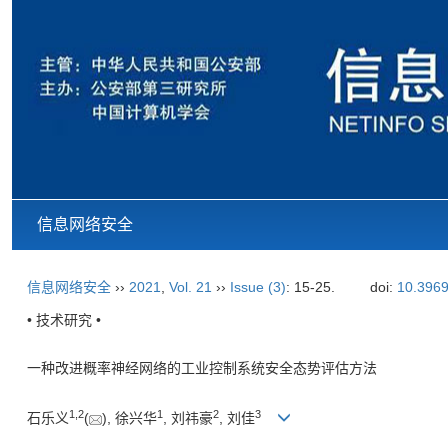
信息网络安全
信息网络安全
››
2021
,
Vol. 21
››
Issue (3)
: 15-25.
doi:
10.3969
• 技术研究 •
一种改进概率神经网络的工业控制系统安全态势评估方法
1
,
2
1
2
3
石乐义
(
), 徐兴华
, 刘祎豪
, 刘佳