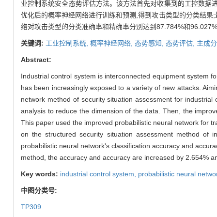
业控制系统安全态势评估方法。该方法首先对收集到的工控数据进
优化后的概率神经网络进行训练和预测,得到攻击类型的分类结果
络对攻击类型的分类准确率和精确率分别达到87.784%和96.027
关键词:
工业控制系统,
概率神经网络,
态势感知,
态势评估,
主成分
Abstract:
Industrial control system is interconnected equipment system for
has been increasingly exposed to a variety of new attacks. Aimin
network method of security situation assessment for industrial 
analysis to reduce the dimension of the data. Then, the improved
This paper used the improved probabilistic neural network for trai
on the structured security situation assessment method of i
probabilistic neural network's classification accuracy and accur
method, the accuracy and accuracy are increased by 2.654% an
Key words:
industrial control system,
probabilistic neural netwo
中图分类号:
TP309