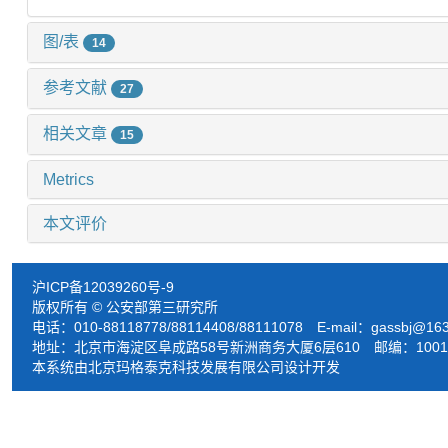
图/表
14
参考文献
27
相关文章
15
Metrics
本文评价
沪ICP备12039260号-9
版权所有 © 公安部第三研究所
电话：010-88118778/88114408/88111078 E-mail：
gassbj@16
地址：北京市海淀区阜成路58号新洲商务大厦6层610 邮编：1001
本系统由北京玛格泰克科技发展有限公司设计开发