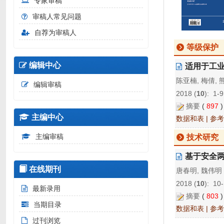
专家审稿
审稿人常见问题
自荐为审稿人
等级保护
编辑中心
适用于工
陈亚楠, 梅倩, 
编辑审稿
2018 (
10
): 1-9
摘要
(
897
主编中心
数据和表
|
参考
主编审稿
技术研究
基于安全
在线期刊
唐春明, 魏伟明
2018 (
10
): 10
最新录用
摘要
(
803
当期目录
数据和表
|
参考
过刊浏览