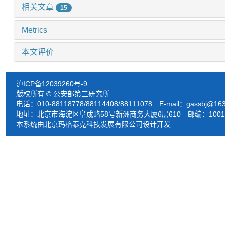
相关文章
15
Metrics
本文评价
沪ICP备12039260号-9
版权所有 © 公安部第三研究所
电话：010-88118778/88114408/88111078 E-mail：
gassbj@16
地址：北京市海淀区阜成路58号新洲商务大厦6层610 邮编：1001
本系统由北京玛格泰克科技发展有限公司设计开发