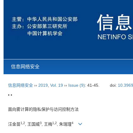
信息网络安全
信息网络安全
››
2019
,
Vol. 19
››
Issue (9)
: 41-45.
doi:
10.3969
• •
面向雾计算的隐私保护与访问控制方法
1,
2
3
1,
2
4
汪金苗
, 王国威
, 王梅
, 朱瑞瑾