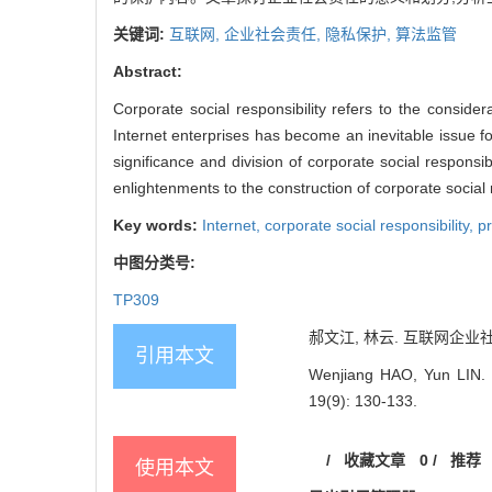
关键词:
互联网,
企业社会责任,
隐私保护,
算法监管
Abstract:
Corporate social responsibility refers to the consider
Internet enterprises has become an inevitable issue f
significance and division of corporate social responsib
enlightenments to the construction of corporate social r
Key words:
Internet,
corporate social responsibility,
pr
中图分类号:
TP309
郝文江, 林云. 互联网企业社会责
引用本文
Wenjiang HAO, Yun LIN. Re
19(9): 130-133.
/
收藏文章
0
/
推荐
使用本文