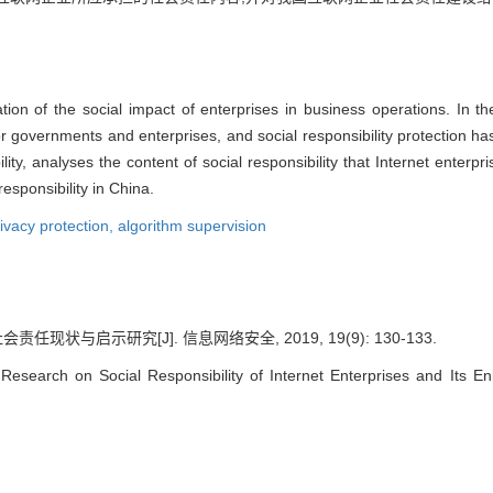
ation of the social impact of enterprises in business operations. In the
or governments and enterprises, and social responsibility protection h
ility, analyses the content of social responsibility that Internet ente
esponsibility in China.
ivacy protection,
algorithm supervision
任现状与启示研究[J]. 信息网络安全, 2019, 19(9): 130-133.
search on Social Responsibility of Internet Enterprises and Its Enl