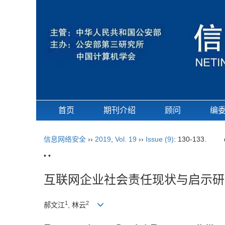
首页
期刊介绍
顾问
编
信息网络安全
››
2019
,
Vol. 19
››
Issue (9)
: 130-133.
• •
互联网企业社会责任现状与启示研
1
2
郝文江
, 林云