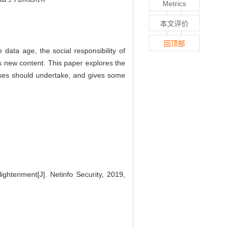
Metrics
本文评价
回顶部
 data age, the social responsibility of
as new content. This paper explores the
rprises should undertake, and gives some
ightenment[J]. Netinfo Security, 2019,