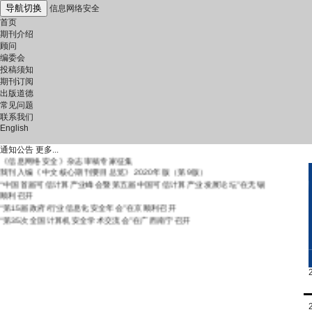
导航切换
信息网络安全
首页
期刊介绍
顾问
编委会
投稿须知
期刊订阅
出版道德
常见问题
联系我们
English
《信息网络安全》严正声明
《信息网络安全》连续八年入选中国科技核心期刊
通知公告
更多...
《信息网络安全》杂志审稿专家征集
我刊入编《中文核心期刊要目总览》2020年版（第9版）
“中国首届可信计算产业峰会暨第五届中国可信计算产业发展论坛”在无锡
顺利召开
“第15届政府/行业信息化安全年会”在京顺利召开
“第35次全国计算机安全学术交流会”在广西南宁召开