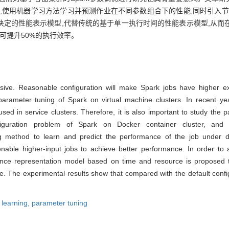
Opt）,使用机器学习方法学习并预测作业在不同参数组合下的性能,同时引
决定的性能表示模型,代替传统的基于单一执行时间的性能表示模型,从而
可提升50%的执行效率。
sive. Reasonable configuration will make Spark jobs have higher ex
arameter tuning of Spark on virtual machine clusters. In recent y
sed in service clusters. Therefore, it is also important to study the
nfiguration problem of Spark on Docker container cluster, an
 method to learn and predict the performance of the job under di
nable higher-input jobs to achieve better performance. In order to
nce representation model based on time and resource is proposed to
e. The experimental results show that compared with the default conf
 learning,
parameter tuning