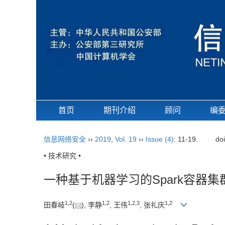
首页
期刊介绍
顾问
编
信息网络安全
››
2019
,
Vol. 19
››
Issue (4)
: 11-19.
do
• 技术研究 •
一种基于机器学习的Spark容器
1,
2
1,
2
1,
2,
3
1,
2
田春岐
(
), 李静
, 王伟
, 张礼庆