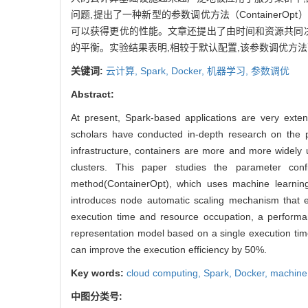
问题,提出了一种新型的参数调优方法（Container
可以获得更优的性能。文章还提出了由时间和资源共同
的平衡。实验结果表明,相较于默认配置,该参数调优方法
关键词:
云计算,
Spark,
Docker,
机器学习,
参数调优
Abstract:
At present, Spark-based applications are very exten
scholars have conducted in-depth research on the p
infrastructure, containers are more and more widely u
clusters. This paper studies the parameter co
method(ContainerOpt), which uses machine learning
introduces node automatic scaling mechanism that e
execution time and resource occupation, a performa
representation model based on a single execution tim
can improve the execution efficiency by 50%.
Key words:
cloud computing,
Spark,
Docker,
machine
中图分类号: