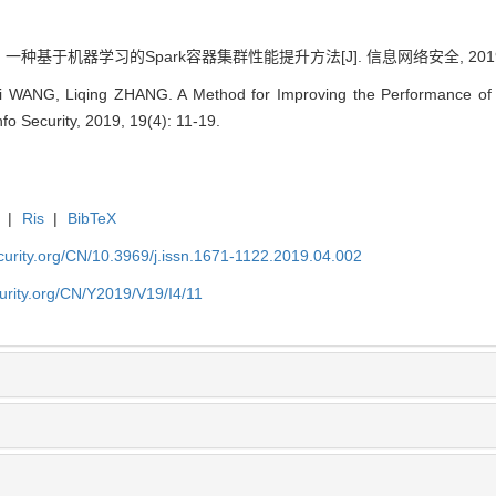
 一种基于机器学习的Spark容器集群性能提升方法[J]. 信息网络安全, 2019, 19
ei WANG, Liqing ZHANG. A Method for Improving the Performance of
fo Security, 2019, 19(4): 11-19.
|
Ris
|
BibTeX
security.org/CN/10.3969/j.issn.1671-1122.2019.04.002
ecurity.org/CN/Y2019/V19/I4/11