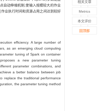
相关文章
入节点自动伸缩机制,使输入规模较大的作业
在作业执行时间和资源占用之间达到较好
Metrics
本文评价
回顶部
ecution efficiency. A large number of
ears, as an emerging cloud computing
 parameter tuning of Spark on container
d proposes a new parameter tuning
fferent parameter combinations, and
 achieve a better balance between job
 replace the traditional performance
iguration, the parameter tuning method