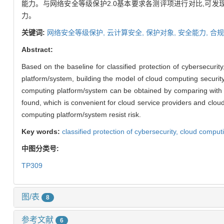
能力。与网络安全等级保护2.0基本要求各测评项进行对比,可发
力。
关键词:
网络安全等级保护,
云计算安全,
保护对象,
安全能力,
合规
Abstract:
Based on the baseline for classified protection of cybersecurity
platform/system, building the model of cloud computing security 
computing platform/system can be obtained by comparing with ea
found, which is convenient for cloud service providers and clou
computing platform/system resist risk.
Key words:
classified protection of cybersecurity,
cloud computi
中图分类号:
TP309
图/表
8
参考文献
6