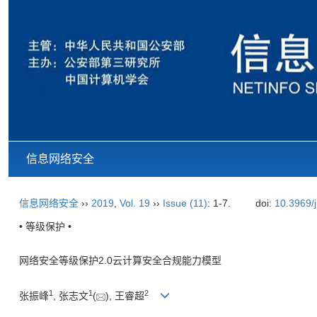
信息网络安全
信息网络安全
››
2019
,
Vol. 19
››
Issue (11)
: 1-7.
doi:
10.3969/
• 等级保护 •
网络安全等级保护2.0云计算安全合规能力模型
1
1
2
张振峰
, 张志文
(
), 王睿超