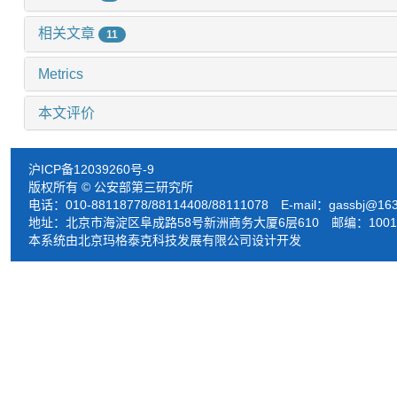
相关文章
11
Metrics
本文评价
沪ICP备12039260号-9
版权所有 © 公安部第三研究所
电话：010-88118778/88114408/88111078 E-mail：
gassbj@16
地址：北京市海淀区阜成路58号新洲商务大厦6层610 邮编：1001
本系统由北京玛格泰克科技发展有限公司设计开发