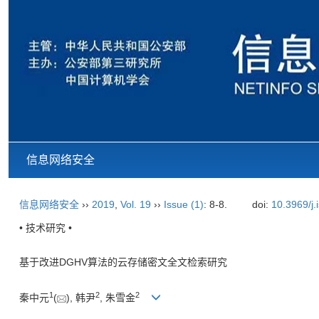
信息网络安全
信息网络安全
››
2019
,
Vol. 19
››
Issue (1)
: 8-8.
doi:
10.3969/j
• 技术研究 •
基于改进DGHV算法的云存储密文全文检索研究
1
2
2
秦中元
(
), 韩尹
, 朱雪金