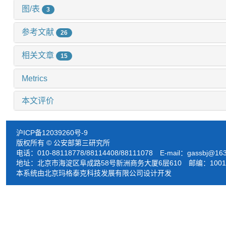
图/表
3
参考文献
26
相关文章
15
Metrics
本文评价
沪ICP备12039260号-9
版权所有 © 公安部第三研究所
电话：010-88118778/88114408/88111078 E-mail：
gassbj@16
地址：北京市海淀区阜成路58号新洲商务大厦6层610 邮编：1001
本系统由北京玛格泰克科技发展有限公司设计开发