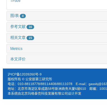
TP309
图/表
4
参考文献
16
相关文章
15
Metrics
本文评价
沪ICP备12039260号-9
版权所有 © 公安部第三研究所
电话：010-88118778/88114408/88111078 E-mail：
gassbj@16
地址：北京市海淀区阜成路58号新洲商务大厦6层610 邮编：1001
本系统由北京玛格泰克科技发展有限公司设计开发