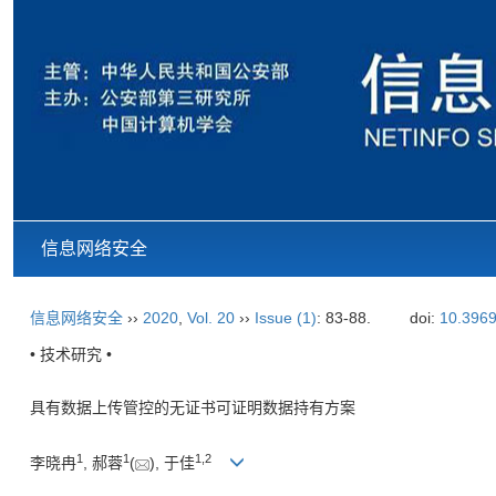
信息网络安全
信息网络安全
››
2020
,
Vol. 20
››
Issue (1)
: 83-88.
doi:
10.3969
• 技术研究 •
具有数据上传管控的无证书可证明数据持有方案
1
1
1,
2
李晓冉
, 郝蓉
(
), 于佳