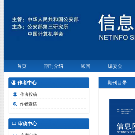
首页
期刊介绍
顾问
编委会
作者中心
期刊目录
作者投稿
作者查稿
审稿中心