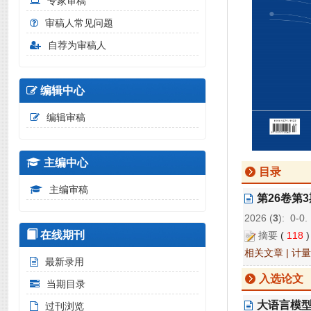
专家审稿
审稿人常见问题
自荐为审稿人
编辑中心
编辑审稿
主编中心
目录
主编审稿
第26卷第
2026 (
3
): 0-0.
在线期刊
摘要
(
118
相关文章
|
计量
最新录用
入选论文
当期目录
大语言模
过刊浏览