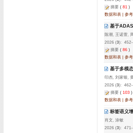
摘要
(
81
数据和表
|
参考
基于ADA
陈潮, 王诺萱, 
2026 (
3
): 452
摘要
(
86
数据和表
|
参考
基于多模
印杰, 刘家银, 
2026 (
3
): 462
摘要
(
103
数据和表
|
参考
标签语义
肖文, 涂敏
2026 (
3
): 471