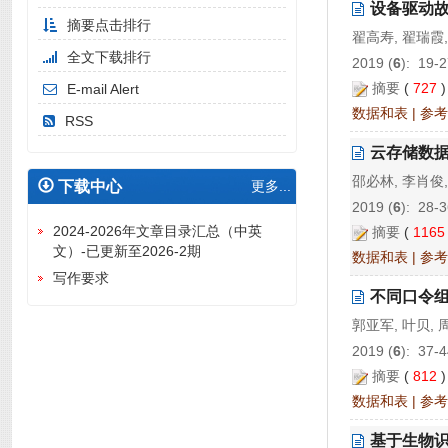
设备驱动
摘要点击排行
翟高寿, 翟瑞霞,
全文下载排行
2019 (
6
): 19-2
摘要
(
727
E-mail Alert
数据和表
|
参考
RSS
云存储数
邵必林, 李肖俊,
下载中心
更多...
2019 (
6
): 28-3
2024-2026年文章目录汇总（中英
摘要
(
116
文）-已更新至2026-2期
数据和表
|
参考
写作要求
不同口令
郭亚军, 叶贝, 
2019 (
6
): 37-4
摘要
(
812
数据和表
|
参考
基于生物