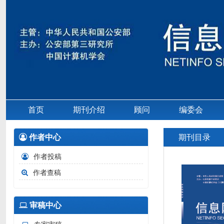
首页
期刊介绍
顾问
编委会
作者中心
期刊目录
作者投稿
作者查稿
审稿中心