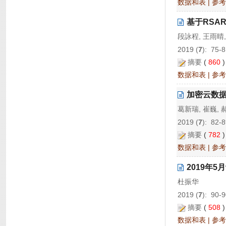
数据和表
|
参考
基于RSA
段詠程, 王雨晴,
2019 (
7
): 75-8
摘要
(
860
数据和表
|
参考
加密云数
葛新瑞, 崔巍, 
2019 (
7
): 82-8
摘要
(
782
数据和表
|
参考
2019年
杜振华
2019 (
7
): 90-
摘要
(
508
数据和表
|
参考