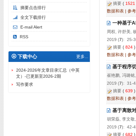
摘要
(
152
摘要点击排行
数据和表
|
参考
全文下载排行
一种基于A
E-mail Alert
周权, 许舒美, 
RSS
2019 (
7
): 25-3
摘要
(
824
数据和表
|
参考
下载中心
更多...
基于程序
2024-2026年文章目录汇总（中英
崔艳鹏, 冯璐铭,
文）-已更新至2026-2期
2019 (
7
): 31-4
写作要求
摘要
(
639
数据和表
|
参考
基于离散
胡荣磊, 李文敬,
2019 (
7
): 42-4
摘要
(
682