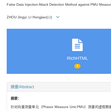
False Data Injection Attack Detection Method against PMU Measu
ZHOU Jingyi, LI Hongjiao(
)
RichHTML
7
摘要/Abstract
摘要：
针对向量测量单元（Phasor Measure Unit,PMU）测量的虚假数