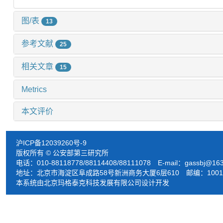
图/表
13
参考文献
25
相关文章
15
Metrics
本文评价
沪ICP备12039260号-9
版权所有 © 公安部第三研究所
电话：010-88118778/88114408/88111078 E-mail：
gassbj@16
地址：北京市海淀区阜成路58号新洲商务大厦6层610 邮编：1001
本系统由北京玛格泰克科技发展有限公司设计开发