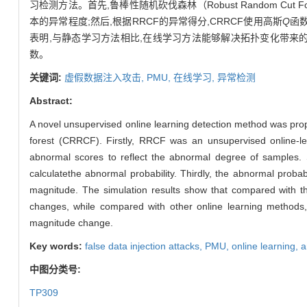
习检测方法。首先,鲁棒性随机砍伐森林（Robust Random C
本的异常程度;然后,根据RRCF的异常得分,CRRCF使用高斯
Q
函
表明,与静态学习方法相比,在线学习方法能够解决拓扑变化带来的
数。
关键词:
虚假数据注入攻击,
PMU,
在线学习,
异常检测
Abstract:
A novel unsupervised online learning detection method was pro
forest (CRRCF). Firstly, RRCF was an unsupervised online-l
abnormal scores to reflect the abnormal degree of samples
calculatethe abnormal probability. Thirdly, the abnormal pro
magnitude. The simulation results show that compared with th
changes, while compared with other online learning method
magnitude change.
Key words:
false data injection attacks,
PMU,
online learning,
a
中图分类号:
TP309