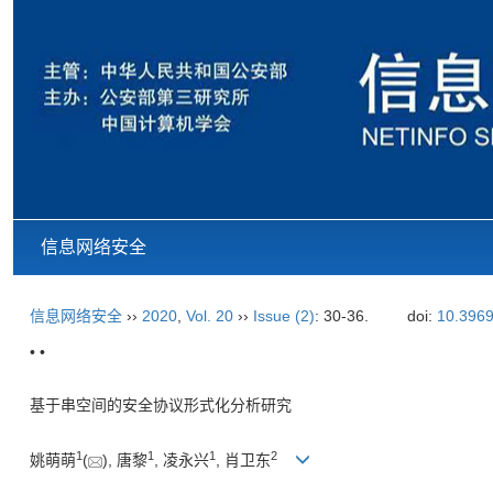
信息网络安全
信息网络安全
››
2020
,
Vol. 20
››
Issue (2)
: 30-36.
doi:
10.3969
• •
基于串空间的安全协议形式化分析研究
1
1
1
2
姚萌萌
(
), 唐黎
, 凌永兴
, 肖卫东