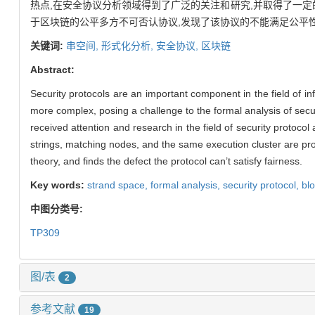
热点,在安全协议分析领域得到了广泛的关注和研究,并取得了一
于区块链的公平多方不可否认协议,发现了该协议的不能满足公平
关键词:
串空间,
形式化分析,
安全协议,
区块链
Abstract:
Security protocols are an important component in the field of 
more complex, posing a challenge to the formal analysis of secur
received attention and research in the field of security protoco
strings, matching nodes, and the same execution cluster are pro
theory, and finds the defect the protocol can’t satisfy fairness.
Key words:
strand space,
formal analysis,
security protocol,
bl
中图分类号:
TP309
图/表
2
参考文献
19