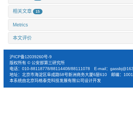
相关文章
15
Metrics
本文评价
沪ICP备12039260号-9
版权所有 © 公安部第三研究所
电话：010-88118778/88114408/88111078 E-mail：
gassbj@16
地址：北京市海淀区阜成路58号新洲商务大厦6层610 邮编：1001
本系统由北京玛格泰克科技发展有限公司设计开发