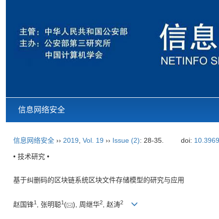
信息网络安全
信息网络安全
››
2019
,
Vol. 19
››
Issue (2)
: 28-35.
doi:
10.3969
• 技术研究 •
基于纠删码的区块链系统区块文件存储模型的研究与应用
1
1
2
2
赵国锋
, 张明聪
(
), 周继华
, 赵涛