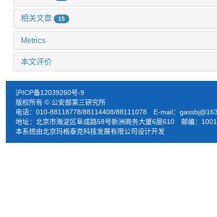
相关文章
15
Metrics
本文评价
沪ICP备12039260号-9
版权所有 © 公安部第三研究所
电话：010-88118778/88114408/88111078 E-mail：
gassbj@16
地址：北京市海淀区阜成路58号新洲商务大厦6层610 邮编：1001
本系统由北京玛格泰克科技发展有限公司设计开发