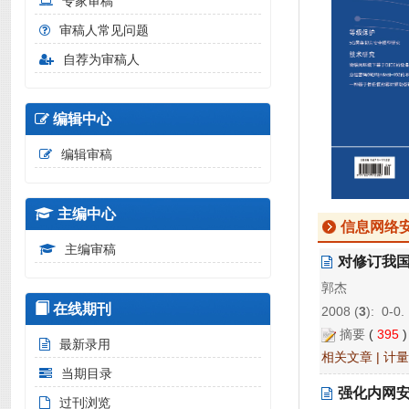
专家审稿
审稿人常见问题
自荐为审稿人
编辑中心
编辑审稿
主编中心
信息网络
主编审稿
对修订我
郭杰
在线期刊
2008 (
3
): 0-0.
摘要
(
395
最新录用
相关文章
|
计量
当期目录
强化内网
过刊浏览