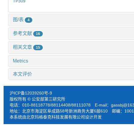
TP309
图/表
4
参考文献
16
相关文章
15
Metrics
本文评价
沪ICP备12039260号-9
版权所有 © 公安部第三研究所
电话：010-88118778/88114408/88111078 E-mail：
gassbj@16
地址：北京市海淀区阜成路58号新洲商务大厦6层610 邮编：1001
本系统由北京玛格泰克科技发展有限公司设计开发