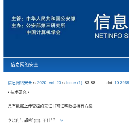
信息网络安全
信息网络安全
››
2020
,
Vol. 20
››
Issue (1)
: 83-88.
doi:
10.3969
• 技术研究 •
具有数据上传管控的无证书可证明数据持有方案
1
1
1,
2
李晓冉
, 郝蓉
(
), 于佳