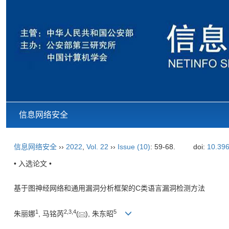
信息网络安全
信息网络安全
››
2022
,
Vol. 22
››
Issue (10)
: 59-68.
doi:
10.396
• 入选论文 •
基于图神经网络和通用漏洞分析框架的C类语言漏洞检测方法
1
2
,
3
,
4
5
朱丽娜
, 马铭芮
(
), 朱东昭