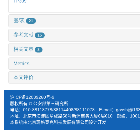
TP309
图/表
21
参考文献
15
相关文章
3
Metrics
本文评价
沪ICP备12039260号-9
版权所有 © 公安部第三研究所
电话：010-88118778/88114408/88111078 E-mail：
gassbj@16
地址：北京市海淀区阜成路58号新洲商务大厦6层610 邮编：1001
本系统由北京玛格泰克科技发展有限公司设计开发