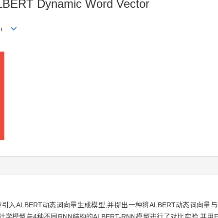
ALBERT Dynamic Word Vector
Xin
ALBERT动态词向量生成模型,并提出一种将ALBERT动态词向量与循
学模型与4种不同RNN结构的ALBERT-RNN模型进行了对比实验,并用Fo