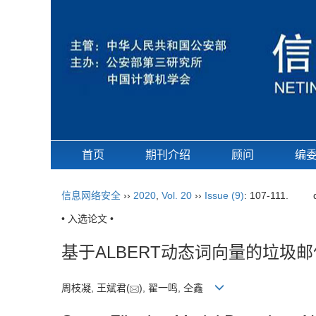
首页
期刊介绍
顾问
编
信息网络安全
››
2020
,
Vol. 20
››
Issue (9)
: 107-111.
• 入选论文 •
基于ALBERT动态词向量的垃圾
周枝凝, 王斌君(
), 翟一鸣, 仝鑫