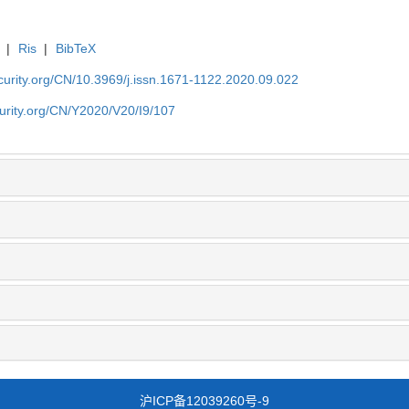
|
Ris
|
BibTeX
security.org/CN/10.3969/j.issn.1671-1122.2020.09.022
ecurity.org/CN/Y2020/V20/I9/107
沪ICP备12039260号-9