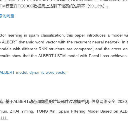
-LSTM模型在TEC06C数据集上达到了较高的准确率（99.13%）。
态词向量
ector learning in spam classification, this paper introduces a mode
LBERT dynamic word vector with the recurrent neural network. In 
 models with different RNN structure are compared, and the cross e
results show that the ALBERT-LSTM model with Focal Loss achieves 
ALBERT model,
dynamic word vector
. 基于ALBERT动态词向量的垃圾邮件过滤模型[J]. 信息网络安全, 2020, 20(9
jun, ZHAI Yiming, TONG Xin. Spam Filtering Model Based on ALBE
-111.