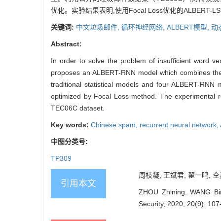
优化。实验结果表明,使用Focal Loss优化的ALBERT
关键词:
中文垃圾邮件,
循环神经网络,
ALBERT模型,
动
Abstract:
In order to solve the problem of insufficient word v
proposes an ALBERT-RNN model which combines the A
traditional statistical models and four ALBERT-RNN
optimized by Focal Loss method. The experimental 
TEC06C dataset.
Key words:
Chinese spam,
recurrent neural network,
中图分类号:
TP309
周枝凝, 王斌君, 翟一鸣, 仝鑫
引用本文
ZHOU Zhining, WANG Bin
Security, 2020, 20(9): 107