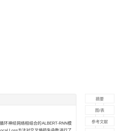
摘要
图/表
参考文献
环神经网络相结合的ALBERT-RNN模
cal Loss方法对交叉熵损失函数进行了