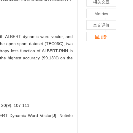
相关文章
Metrics
本文评价
l with ALBERT dynamic word vector, and
回顶部
the open spam dataset (TEC06C), two
ntropy loss function of ALBERT-RNN is
the highest accuracy (99.13%) on the
): 107-111.
RT Dynamic Word Vector[J]. Netinfo