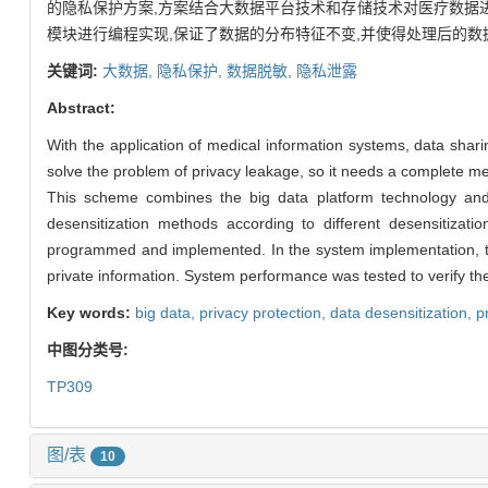
的隐私保护方案,方案结合大数据平台技术和存储技术对医疗数据
模块进行编程实现,保证了数据的分布特征不变,并使得处理后的
关键词:
大数据,
隐私保护,
数据脱敏,
隐私泄露
Abstract:
With the application of medical information systems, data shari
solve the problem of privacy leakage, so it needs a complete m
This scheme combines the big data platform technology and st
desensitization methods according to different desensitizat
programmed and implemented. In the system implementation, the 
private information. System performance was tested to verify the f
Key words:
big data,
privacy protection,
data desensitization,
p
中图分类号:
TP309
图/表
10