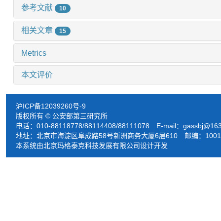
参考文献
10
相关文章
15
Metrics
本文评价
沪ICP备12039260号-9
版权所有 © 公安部第三研究所
电话：010-88118778/88114408/88111078 E-mail：
gassbj@16
地址：北京市海淀区阜成路58号新洲商务大厦6层610 邮编：1001
本系统由北京玛格泰克科技发展有限公司设计开发