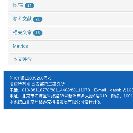
图/表
14
参考文献
21
相关文章
15
Metrics
本文评价
沪ICP备12039260号-9
版权所有 © 公安部第三研究所
电话：010-88118778/88114408/88111078 E-mail：
gassbj@16
地址：北京市海淀区阜成路58号新洲商务大厦6层610 邮编：1001
本系统由北京玛格泰克科技发展有限公司设计开发