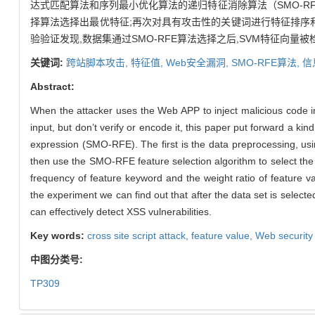
达式匹配算法和序列最小优化算法的递归特征消除算法（SMO-RF
择算法选择出最优特征;再次对具有攻击性的关键词进行特征排序
验验证发现,数据集通过SMO-RFE算法选择之后,SVM特征向
关键词:
跨站脚本攻击,
特征值,
Web安全漏洞,
SMO-RFE算法,
信
Abstract:
When the attacker uses the Web APP to inject malicious code in
input, but don’t verify or encode it, this paper put forward a k
expression (SMO-RFE). The first is the data preprocessing, usin
then use the SMO-RFE feature selection algorithm to select the
frequency of feature keyword and the weight ratio of feature va
the experiment we can find out that after the data set is selec
can effectively detect XSS vulnerabilities.
Key words:
cross site script attack,
feature value,
Web security 
中图分类号:
TP309