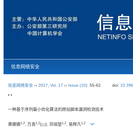
信息网络安全
信息网络安全
››
2017
,
Vol. 17
››
Issue (10)
: 55-62.
doi:
10.396
• •
一种基于序列最小优化算法的跨站脚本漏洞检测技术
1,
2
1,
2
1,
2
1,
2
黄娜娜
, 万良
(
), 邓烜堃
, 易辉凡