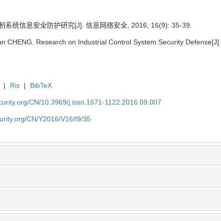
系统信息安全防护研究[J]. 信息网络安全, 2016, 16(9): 35-39.
CHENG. Research on Industrial Control System Security Defense[J]. N
|
Ris
|
BibTeX
security.org/CN/10.3969/j.issn.1671-1122.2016.09.007
ecurity.org/CN/Y2016/V16/I9/35