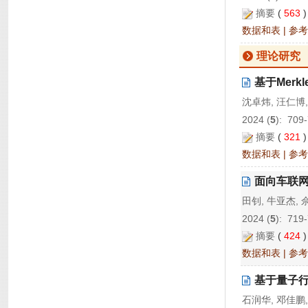
摘要
(
563
数据和表
|
参考
理论研究
基于Mer
沈卓炜, 汪仁博
2024 (
5
): 709
摘要
(
321
数据和表
|
参考
面向车联
田钊, 牛亚杰, 
2024 (
5
): 719
摘要
(
424
数据和表
|
参考
基于量子
石润华, 邓佳鹏,