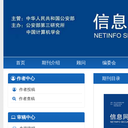
首页
期刊介绍
顾问
编委会
作者中心
期刊目录
作者投稿
作者查稿
审稿中心