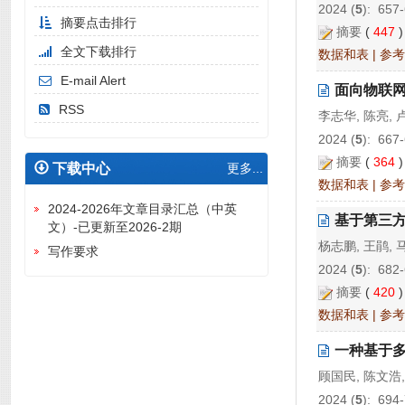
2024 (
5
): 657
摘要点击排行
摘要
(
447
全文下载排行
数据和表
|
参考
E-mail Alert
面向物联网
RSS
李志华, 陈亮, 
2024 (
5
): 667
摘要
(
364
下载中心
更多...
数据和表
|
参考
2024-2026年文章目录汇总（中英
基于第三方
文）-已更新至2026-2期
杨志鹏, 王鹃, 
写作要求
2024 (
5
): 682
摘要
(
420
数据和表
|
参考
一种基于
顾国民, 陈文浩
2024 (
5
): 694