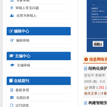
专家审稿
审稿人常见问题
自荐为审稿人
编辑中心
编辑审稿
主编中心
信息网络
主编审稿
结构化保
贺也平;李丽萍
在线期刊
2005 (
5
): 0-0.
摘要
(
251
最新录用
相关文章
|
计量
当期目录
构建智能安
过刊浏览