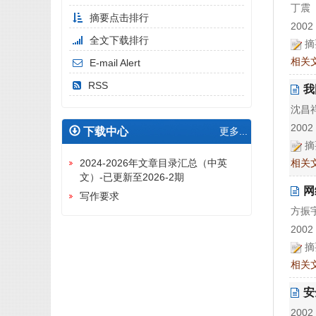
丁震
摘要点击排行
2002 
全文下载排行
摘
相关
E-mail Alert
RSS
我
沈昌
2002 
下载中心
更多...
摘
相关
2024-2026年文章目录汇总（中英
文）-已更新至2026-2期
网
写作要求
方振
2002 
摘
相关
安
2002 