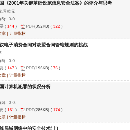
国《2001年关键基础设施信息安全法案》的评介与思考
虎;景乾元
(
5
): 0-0.
要
(
144
)
PDF
(352KB) (
322
)
文章
|
计量指标
议电子消费合同对欧盟合同管辖规则的挑战
平
(
5
): 0-0.
要
(
147
)
PDF
(196KB) (
76
)
文章
|
计量指标
国计算机犯罪的状况分析
(
5
): 0-0.
要
(
161
)
PDF
(286KB) (
174
)
文章
|
计量指标
线局域网络中的安全技术(上)