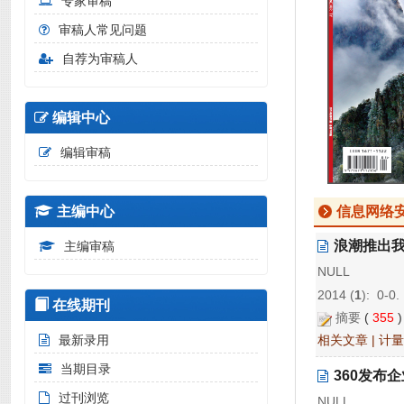
专家审稿
审稿人常见问题
自荐为审稿人
编辑中心
编辑审稿
主编中心
信息网络
浪潮推出
主编审稿
NULL
2014 (
1
): 0-0.
在线期刊
摘要
(
355
最新录用
相关文章
|
计量
当期目录
360发布
过刊浏览
NULL