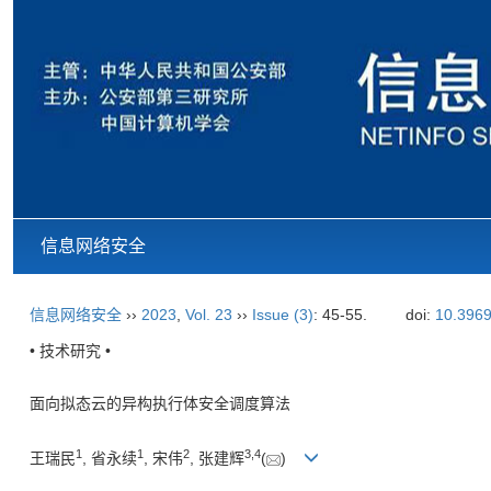
信息网络安全
信息网络安全
››
2023
,
Vol. 23
››
Issue (3)
: 45-55.
doi:
10.3969
• 技术研究 •
面向拟态云的异构执行体安全调度算法
1
1
2
3
,
4
王瑞民
, 省永续
, 宋伟
, 张建辉
(
)