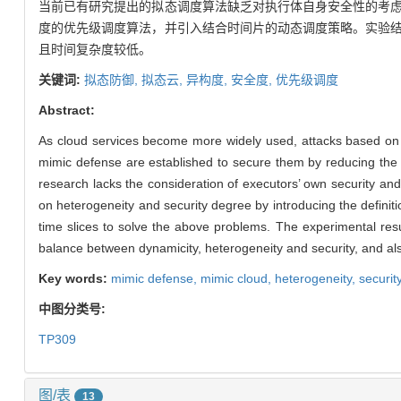
当前已有研究提出的拟态调度算法缺乏对执行体自身安全性的考
度的优先级调度算法，并引入结合时间片的动态调度策略。实验
且时间复杂度较低。
关键词:
拟态防御,
拟态云,
异构度,
安全度,
优先级调度
Abstract:
As cloud services become more widely used, attacks based on u
mimic defense are established to secure them by reducing the p
research lacks the consideration of executors’ own security an
on heterogeneity and security degree by introducing the defini
time slices to solve the above problems. The experimental resu
balance between dynamicity, heterogeneity and security, and al
Key words:
mimic defense,
mimic cloud,
heterogeneity,
securit
中图分类号:
TP309
图/表
13