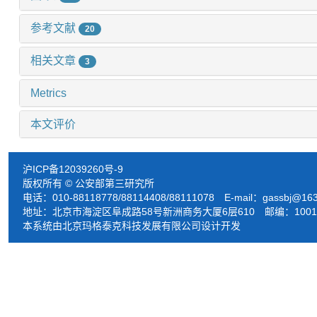
参考文献
20
相关文章
3
Metrics
本文评价
沪ICP备12039260号-9
版权所有 © 公安部第三研究所
电话：010-88118778/88114408/88111078 E-mail：
gassbj@16
地址：北京市海淀区阜成路58号新洲商务大厦6层610 邮编：1001
本系统由北京玛格泰克科技发展有限公司设计开发